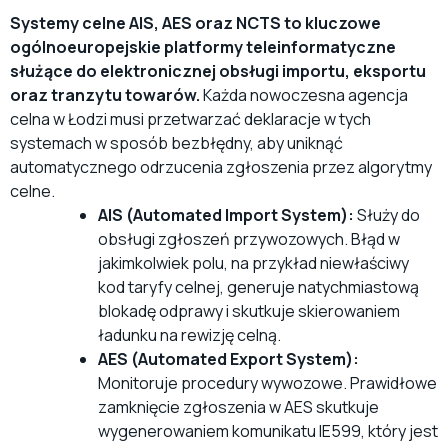
Systemy celne AIS, AES oraz NCTS to kluczowe
ogólnoeuropejskie platformy teleinformatyczne
służące do elektronicznej obsługi importu, eksportu
oraz tranzytu towarów.
Każda nowoczesna agencja
celna w Łodzi musi przetwarzać deklaracje w tych
systemach w sposób bezbłędny, aby uniknąć
automatycznego odrzucenia zgłoszenia przez algorytmy
celne.
AIS (Automated Import System):
Służy do
obsługi zgłoszeń przywozowych. Błąd w
jakimkolwiek polu, na przykład niewłaściwy
kod taryfy celnej, generuje natychmiastową
blokadę odprawy i skutkuje skierowaniem
ładunku na rewizję celną.
AES (Automated Export System):
Monitoruje procedury wywozowe. Prawidłowe
zamknięcie zgłoszenia w AES skutkuje
wygenerowaniem komunikatu IE599, który jest