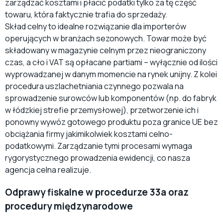
zarządzać kosztami i płacić podatki tylko za tę część
towaru, która faktycznie trafia do sprzedaży.
Skład celny to idealne rozwiązanie dla importerów
operujących w branżach sezonowych. Towar może być
składowany w magazynie celnym przez nieograniczony
czas, a cło i VAT są opłacane partiami – wyłącznie od ilości
wyprowadzanej w danym momencie na rynek unijny. Z kolei
procedura uszlachetniania czynnego pozwala na
sprowadzenie surowców lub komponentów (np. do fabryk
w łódzkiej strefie przemysłowej), przetworzenie ich i
ponowny wywóz gotowego produktu poza granice UE bez
obciążania firmy jakimikolwiek kosztami celno-
podatkowymi. Zarządzanie tymi procesami wymaga
rygorystycznego prowadzenia ewidencji, co nasza
agencja celna realizuje.
Odprawy fiskalne w procedurze 33a oraz
procedury międzynarodowe