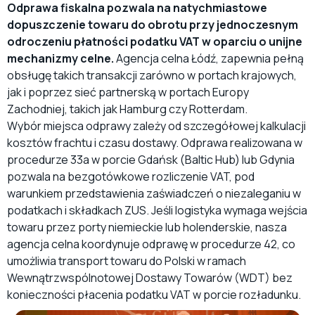
Odprawa fiskalna pozwala na natychmiastowe
dopuszczenie towaru do obrotu przy jednoczesnym
odroczeniu płatności podatku VAT w oparciu o unijne
mechanizmy celne.
Agencja celna Łódź, zapewnia pełną
obsługę takich transakcji zarówno w portach krajowych,
jak i poprzez sieć partnerską w portach Europy
Zachodniej, takich jak Hamburg czy Rotterdam.
Wybór miejsca odprawy zależy od szczegółowej kalkulacji
kosztów frachtu i czasu dostawy. Odprawa realizowana w
procedurze 33a w porcie Gdańsk (Baltic Hub) lub Gdynia
pozwala na bezgotówkowe rozliczenie VAT, pod
warunkiem przedstawienia zaświadczeń o niezaleganiu w
podatkach i składkach ZUS. Jeśli logistyka wymaga wejścia
towaru przez porty niemieckie lub holenderskie, nasza
agencja celna koordynuje odprawę w procedurze 42, co
umożliwia transport towaru do Polski w ramach
Wewnątrzwspólnotowej Dostawy Towarów (WDT) bez
konieczności płacenia podatku VAT w porcie rozładunku.