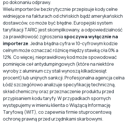
po dokonaniu odprawy.
Wielu importerów bezkrytycznie przepisuje kody celne
widniejące na fakturach od chińskich bądź amerykańskich
dostawców, co może być błędne. Europejski system
taryfikacji TARIC jest skomplikowany, a odpowiedzialność
za prawidłowość zgłoszenia
spoczywa wyłącznie na
importerze
. Jedna błądna cyfra w 10-cyfrowym kodzie
celnym może oznaczać różnicę między stawką cła 0% a
12%. Co więcej, nieprawidłowy kod może spowodować
pominięcie ceł antydumpingowych (które na niektóre
wyroby z aluminium czy stali wynoszą kilkadziesiąt
procent) lub unijnych sankcji. Profesjonalna agencja celna
Łódź szczegółowo analizuje specyfikację techniczną,
skład chemiczny oraz przeznaczenie produktu przed
przypisaniem kodu taryfy. W przypadkach spornych
występujemy w imieniu klienta o Wiążącą Informację
Taryfową (WIT), co zapewnia firmie stuprocentową
ochronę prawną przed urzędnikami skarbowymi.