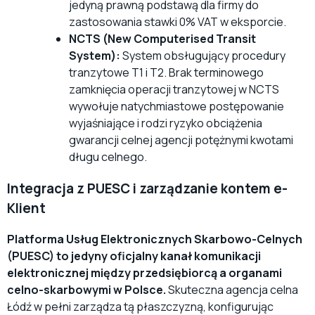
jedyną prawną podstawą dla firmy do
zastosowania stawki 0% VAT w eksporcie.
NCTS (New Computerised Transit
System):
System obsługujący procedury
tranzytowe T1 i T2. Brak terminowego
zamknięcia operacji tranzytowej w NCTS
wywołuje natychmiastowe postępowanie
wyjaśniające i rodzi ryzyko obciążenia
gwarancji celnej agencji potężnymi kwotami
długu celnego.
Integracja z PUESC i zarządzanie kontem e-
Klient
Platforma Usług Elektronicznych Skarbowo-Celnych
(PUESC) to jedyny oficjalny kanał komunikacji
elektronicznej między przedsiębiorcą a organami
celno-skarbowymi w Polsce.
Skuteczna agencja celna
Łódź w pełni zarządza tą płaszczyzną, konfigurując