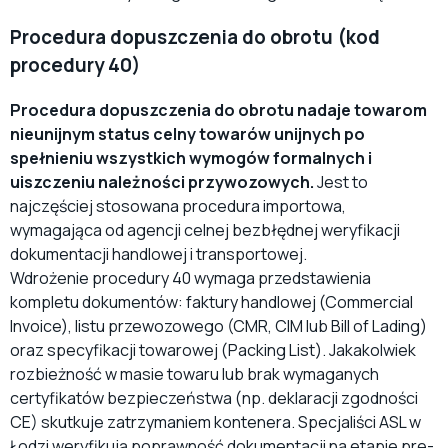
Procedura dopuszczenia do obrotu (kod
procedury 40)
Procedura dopuszczenia do obrotu nadaje towarom
nieunijnym status celny towarów unijnych po
spełnieniu wszystkich wymogów formalnych i
uiszczeniu należności przywozowych.
Jest to
najczęściej stosowana procedura importowa,
wymagająca od agencji celnej bezbłędnej weryfikacji
dokumentacji handlowej i transportowej.
Wdrożenie procedury 40 wymaga przedstawienia
kompletu dokumentów: faktury handlowej (Commercial
Invoice), listu przewozowego (CMR, CIM lub Bill of Lading)
oraz specyfikacji towarowej (Packing List). Jakakolwiek
rozbieżność w masie towaru lub brak wymaganych
certyfikatów bezpieczeństwa (np. deklaracji zgodności
CE) skutkuje zatrzymaniem kontenera. Specjaliści ASL w
Łodzi weryfikują poprawność dokumentacji na etapie pre-