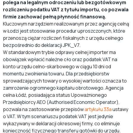
polega na legalnym odroczeniu lub bezgotówkowym
rozliczeniu podatku VAT z tytułu importu, co pozwala
firmie zachować pełną płynność finansową.
Kluczowym narzędziem realizowanym przez agencję celną
w Łodzi jest stosowanie procedur uproszczonych, które
przenoszą ciężar rozliczeń fiskalnych z urzędu celnego
bezpośrednio do deklaracji JPK_V7.
W standardowym trybie odprawy celnej importer ma
obowiązek wpłacić należne cło oraz podatek VAT na
konto urzędu celno-skarbowego w ciągu 10 dni od
momentu zwolnienia towaru. Dla przedsiębiorstw
sprowadzających towary o wysokiej wartości oznacza to
zamrożenie ogromnego kapitału obrotowego. Agencja
celna Łódź, posiadająca status Upoważnionego
Przedsiębiorcy AEO (Authorised Economic Operator),
pozwala na zastosowanie przepisów
artykułu 33a
ustawy
o VAT. W tym scenariuszu podatek VAT jest jedynie
wykazywany w deklaracji okresowej firmy, co eliminuje
konieczność fizycznego transferu gotówki do urzędu.